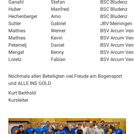
Ganahl
Stefan
BSC Bludenz
Huber
Manfred
BSC Bludenz
Hechenberger
Arno
BSC Bludenz
Sutter
Gabriel
JBV Meiningen
Mathies
Werner
BSV Arcum Ven
Mathies
Kevin
BSV Arcum Ven
Peternelj
Daniel
BSV Arcum Ven
Mengel
Benny
BSV Arcum Ven
Loretz
Fabian
BSV Arcum Ven
Nochmals allen Beteiligten viel Freude am Bogensport
und ALLE INS GOLD
Kurt Berthold
Kursleiter