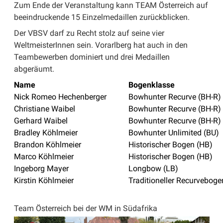
Zum Ende der Veranstaltung kann TEAM Österreich auf
beeindruckende 15 Einzelmedaillen zurückblicken.
Der VBSV darf zu Recht stolz auf seine vier
WeltmeisterInnen sein. Vorarlberg hat auch in den
Teambewerben dominiert und drei Medaillen
abgeräumt.
Name
Bogenklasse
Nick Romeo Hechenberger
Bowhunter Recurve (BH-R)
Christiane Waibel
Bowhunter Recurve (BH-R)
Gerhard Waibel
Bowhunter Recurve (BH-R)
Bradley Köhlmeier
Bowhunter Unlimited (BU)
Brandon Köhlmeier
Historischer Bogen (HB)
Marco Köhlmeier
Historischer Bogen (HB)
Ingeborg Mayer
Longbow (LB)
Kirstin Köhlmeier
Traditioneller Recurveboge
Team Österreich bei der WM in Südafrika