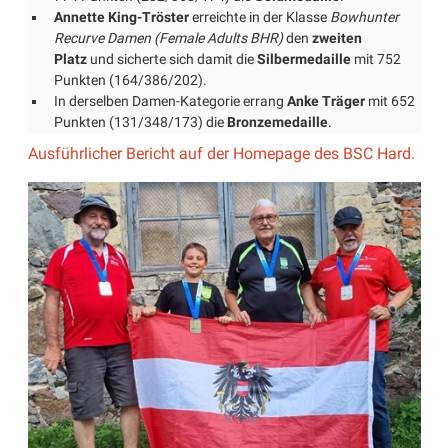
Annette King-Tröster
erreichte in der Klasse
Bowhunter
Recurve Damen (Female Adults BHR)
den
zweiten
Platz
und sicherte sich damit die
Silbermedaille
mit 752
Punkten (164/386/202).
In derselben Damen-Kategorie errang
Anke Träger
mit 652
Punkten (131/348/173) die
Bronzemedaille
.
Ausführlicher Bericht auf der Homepage des BSC Hard.