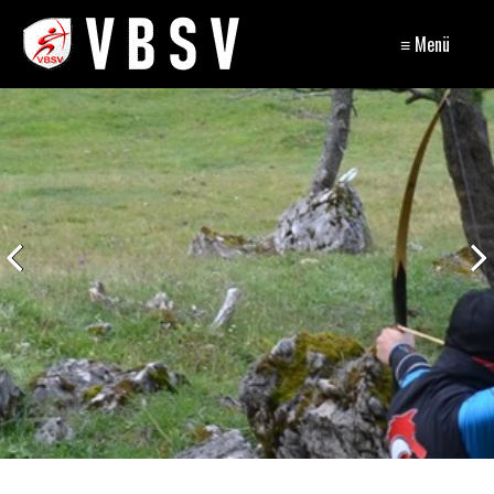
≡ Menü