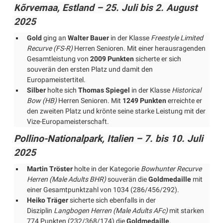
K
õrvemaa, Estland – 25. Juli bis 2. August
2025
Gold
ging an
Walter Bauer
in der Klasse
Freestyle Limited
Recurve (FS-R)
Herren Senioren. Mit einer herausragenden
Gesamtleistung von
2009 Punkten
sicherte er sich
souverän den ersten Platz und damit den
Europameistertitel.
Silber
holte sich
Thomas Spiegel
in der Klasse
Historical
Bow (HB)
Herren Senioren. Mit
1249 Punkten
erreichte er
den zweiten Platz und krönte seine starke Leistung mit der
Vize-Europameisterschaft.
Pollino-Nationalpark, Italien – 7. bis 10. Juli
2025
Martin Tröster
holte in der Kategorie
Bowhunter Recurve
Herren (Male Adults BHR)
souverän die
Goldmedaille
mit
einer Gesamtpunktzahl von 1034 (286/456/292).
Heiko Träger
sicherte sich ebenfalls in der
Disziplin
Langbogen Herren (Male Adults AFc)
mit starken
774 Punkten (232/368/174) die
Goldm
edaille
.